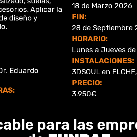
alzado, suelas,
18 de Marzo 2026
sorios. Aplicar la
FIN:
de diseño y
do.
28 de Septiembre 
HORARIO:
Lunes a Jueves de
INSTALACIONES
Dr. Eduardo
3DSOUL en ELCHE, 
PRECIO:
RAS:
3.950€
cable para las empr