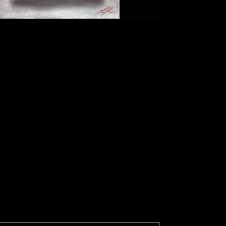
MÓDULO 9:
DESARROLLO DE
PRODUCTO E IA
APLICADA
El alumno/a aprenderá a
desarrollar una colección de
calzado y aplicará la IA
Generativa como apoyo al
desarrollo de la colección.