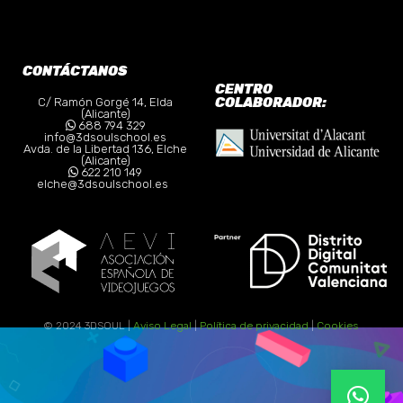
CONTÁCTANOS
CENTRO
COLABORADOR:
C/ Ramón Gorgé 14, Elda
(Alicante)
688 794 329
info@3dsoulschool.es
Avda. de la Libertad 136, Elche
(Alicante)
622 210 149
elche@3dsoulschool.es
© 2024 3DSOUL |
Aviso Legal
|
Política de privacidad
|
Cookies