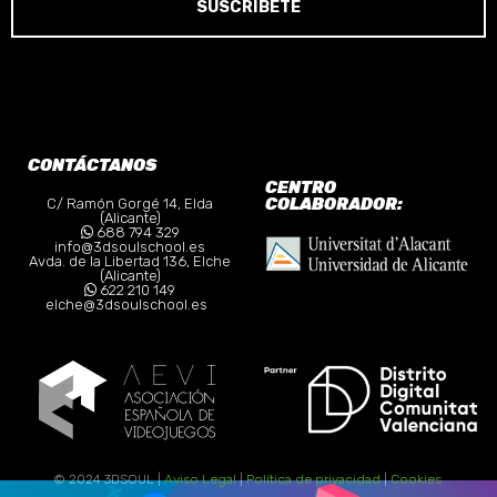
SUSCRÍBETE
CONTÁCTANOS
CENTRO
COLABORADOR:
C/ Ramón Gorgé 14, Elda
(Alicante)
688 794 329
info@3dsoulschool.es
Avda. de la Libertad 136, Elche
(Alicante)
622 210 149
elche@3dsoulschool.es
© 2024 3DSOUL |
Aviso Legal
|
Política de privacidad
|
Cookies