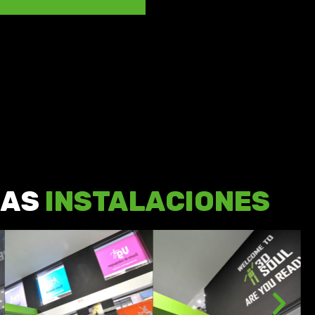
RAS
INSTALACIONES
de esta metodología docente
, prácticas reales para las