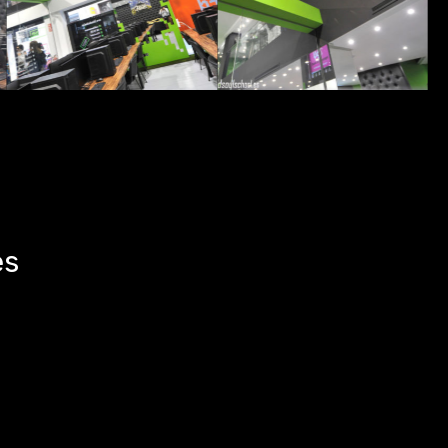
 del entretenimiento
Cristian Pérez
3D Generalist
es