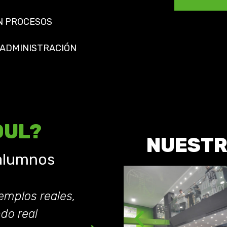
N PROCESOS
 ADMINISTRACIÓN
OUL?
NUEST
 alumnos
jemplos reales,
Lo mas importante 
do real
son las prácticas