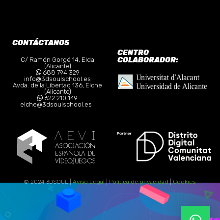
CONTÁCTANOS
CENTRO
COLABORADOR:
C/ Ramón Gorgé 14, Elda
(Alicante)
688 794 329
info@3dsoulschool.es
Avda. de la Libertad 136, Elche
(Alicante)
622 210 149
elche@3dsoulschool.es
© 2024 3DSOUL |
Aviso Legal
|
Política de privacidad
|
Cookies